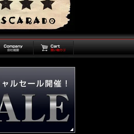
概要
買い物カゴ