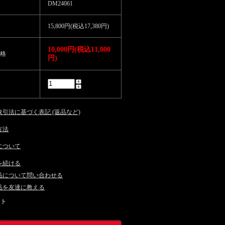
DM24061
15,800円(税込17,380円)
10,000円(税込11,000
格
円)
取引法に基づく表記 (返品など)
方法
について
を続ける
商品について問い合わせる
商品を友達に教える