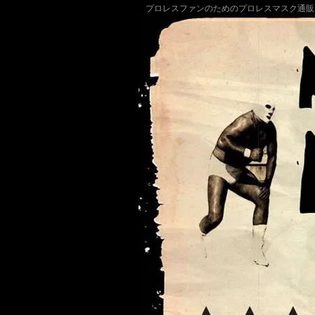
プロレスファンのためのプロレスマスク通販
販売 マスクドマニア