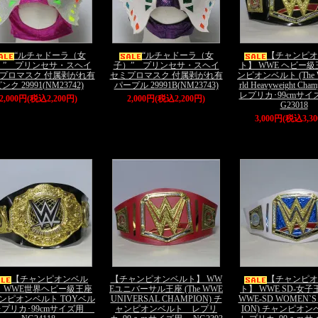
“ルチャドーラ（女
“ルチャドーラ（女
【チャンピオ
）” プリンセサ・スヘイ
子）” プリンセサ・スヘイ
ト】 WWE ヘビー
プロマスク 付属剥がれ有
セミプロマスク 付属剥がれ有
ンピオンベルト (The 
ンク 29991(NM23742)
パープル 29991B(NM23743)
rld Heavyweight Cham
レプリカ･99cmサ
2,000円(税込2,200円)
2,000円(税込2,200円)
G23018
3,000円(税込3,3
【チャンピオンベル
【チャンピオンベルト】 WW
【チャンピオ
 WWE世界ヘビー級王座
Eユニバーサル王座 (The WWE
ト】 WWE SD-女子王
ンピオンベルト TOYベル
UNIVERSAL CHAMPION) チ
WWE-SD WOMEN`S
レプリカ･99cmサイズ用
ャンピオンベルト レプリ
ION) チャンピオ