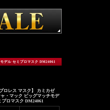
デル セミプロマスク DM24061
プロレス マスク】 カミカゼ
ャ・マック ビッグマッチモデ
ミプロマスク DM24061