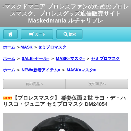
-マスクドマニア プロレスファンのためのプロレ
スマスク、プロレスグッズ通信販売サイト
Maskedmania ルチャリブレ
カート
検索
ホーム
＞
MASK
＞
セミプロマスク
ホーム
＞
SALE=セール=
＞
MASK=マスク=
＞
セミプロマスク
ホーム
＞
NEW=新着アイテム=
＞
MASK=マスク=
前の商品へ
次の商品へ
【プロレスマスク】 稲妻仮面２世 ラヨ・デ・ハ
リスコ・ジュニア セミプロマスク DM24054