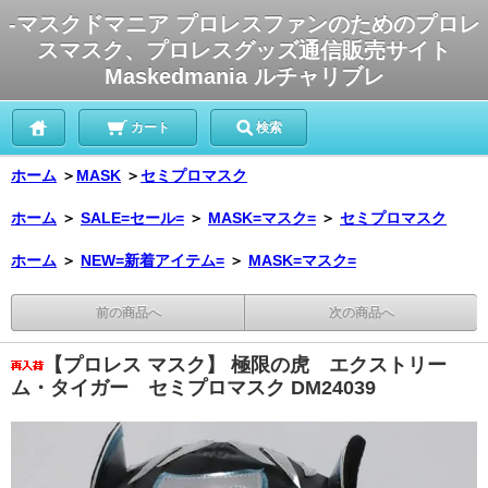
-マスクドマニア プロレスファンのためのプロレ
スマスク、プロレスグッズ通信販売サイト
Maskedmania ルチャリブレ
カート
検索
ホーム
＞
MASK
＞
セミプロマスク
ホーム
＞
SALE=セール=
＞
MASK=マスク=
＞
セミプロマスク
ホーム
＞
NEW=新着アイテム=
＞
MASK=マスク=
前の商品へ
次の商品へ
【プロレス マスク】 極限の虎 エクストリー
ム・タイガー セミプロマスク DM24039