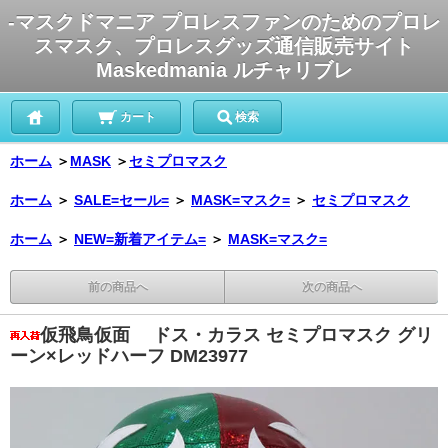
-マスクドマニア プロレスファンのためのプロレ
スマスク、プロレスグッズ通信販売サイト
Maskedmania ルチャリブレ
カート
検索
ホーム
＞
MASK
＞
セミプロマスク
ホーム
＞
SALE=セール=
＞
MASK=マスク=
＞
セミプロマスク
ホーム
＞
NEW=新着アイテム=
＞
MASK=マスク=
前の商品へ
次の商品へ
仮飛鳥仮面 ドス・カラス セミプロマスク グリ
ーン×レッドハーフ DM23977