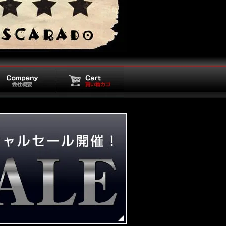
概要
買い物カゴ