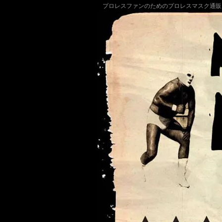
プロレスファンのためのプロレスマスク通販
販売 マスクドマニア