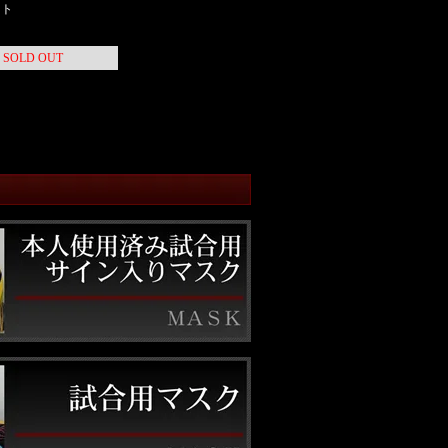
SOLD OUT