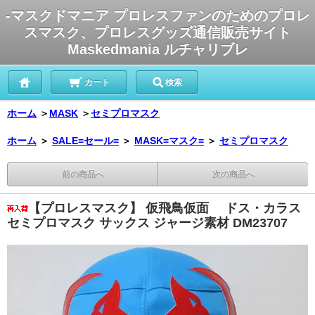
-マスクドマニア プロレスファンのためのプロレ
スマスク、プロレスグッズ通信販売サイト
Maskedmania ルチャリブレ
カート
検索
ホーム
＞
MASK
＞
セミプロマスク
ホーム
＞
SALE=セール=
＞
MASK=マスク=
＞
セミプロマスク
前の商品へ
次の商品へ
【プロレスマスク】 仮飛鳥仮面 ドス・カラス
セミプロマスク サックス ジャージ素材 DM23707